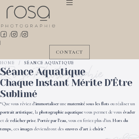
/
/
CONTACT
HOME
/
SÉANCE AQUATIQUE
Rosa Photographie
Séance Aquatique
Chaque Instant Mérite D’Être
Sublimé
“Que vous rêviez d’
immortaliser
une
maternité sous les flots
ou réaliser un
portrait artistique
, la
photographie aquatique
vous permet de vous
évader
et de
relâcher prise
.
Portée par l’eau
, vous en feriez plus d’un.
Hors du
temps
, ces
images
deviendront des
œuvres d’art
à
chérir
.”