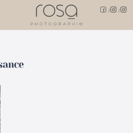
/
/
sance